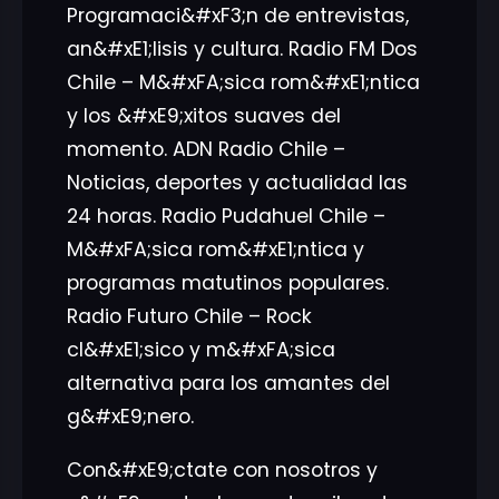
Programaci&#xF3;n de entrevistas,
an&#xE1;lisis y cultura. Radio FM Dos
Chile – M&#xFA;sica rom&#xE1;ntica
y los &#xE9;xitos suaves del
momento. ADN Radio Chile –
Noticias, deportes y actualidad las
24 horas. Radio Pudahuel Chile –
M&#xFA;sica rom&#xE1;ntica y
programas matutinos populares.
Radio Futuro Chile – Rock
cl&#xE1;sico y m&#xFA;sica
alternativa para los amantes del
g&#xE9;nero.
Con&#xE9;ctate con nosotros y