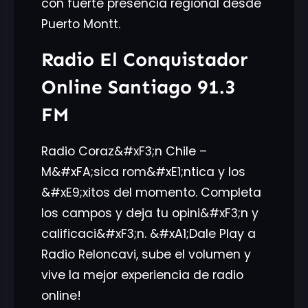
con fuerte presencia regional desde
Puerto Montt.
Radio El Conquistador
Online Santiago 91.3
FM
Radio Coraz&#xF3;n Chile –
M&#xFA;sica rom&#xE1;ntica y los
&#xE9;xitos del momento. Completa
los campos y deja tu opini&#xF3;n y
calificaci&#xF3;n. &#xA1;Dale Play a
Radio Reloncavi, sube el volumen y
vive la mejor experiencia de radio
online!