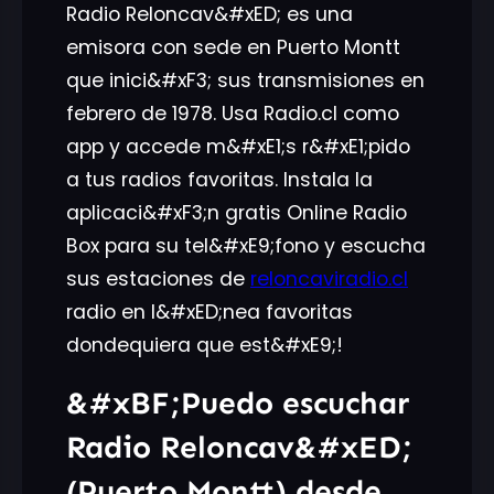
Radio Reloncav&#xED; es una
emisora con sede en Puerto Montt
que inici&#xF3; sus transmisiones en
febrero de 1978. Usa Radio.cl como
app y accede m&#xE1;s r&#xE1;pido
a tus radios favoritas. Instala la
aplicaci&#xF3;n gratis Online Radio
Box para su tel&#xE9;fono y escucha
sus estaciones de
reloncaviradio.cl
radio en l&#xED;nea favoritas
dondequiera que est&#xE9;!
&#xBF;Puedo escuchar
Radio Reloncav&#xED;
(Puerto Montt) desde