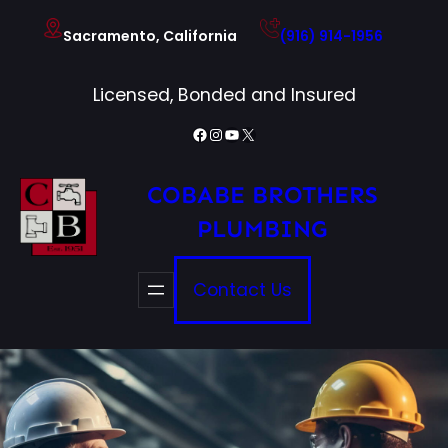
Skip
Sacramento, California
(916) 914-1956
to
content
Licensed, Bonded and Insured
Facebook
Instagram
YouTube
X
COBABE BROTHERS
PLUMBING
Contact Us