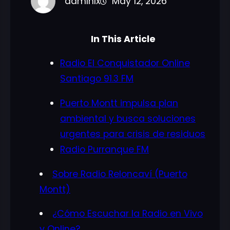
admlnlx
May 12, 2026
In This Article
Radio El Conquistador Online
Santiago 91.3 FM
Puerto Montt impulsa plan
ambiental y busca soluciones
urgentes para crisis de residuos
Radio Purranque FM
Sobre Radio Reloncaví (Puerto
Montt)
¿Cómo Escuchar la Radio en Vivo
y Online?