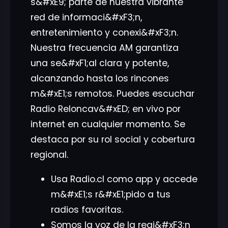
s&#xE9; parte de nuestra vibrante
red de informaci&#xF3;n,
entretenimiento y conexi&#xF3;n.
Nuestra frecuencia AM garantiza
una se&#xF1;al clara y potente,
alcanzando hasta los rincones
m&#xE1;s remotos. Puedes escuchar
Radio Reloncav&#xED; en vivo por
internet en cualquier momento. Se
destaca por su rol social y cobertura
regional.
Usa Radio.cl como app y accede
m&#xE1;s r&#xE1;pido a tus
radios favoritas.
Somos la voz de la regi&#xF3;n