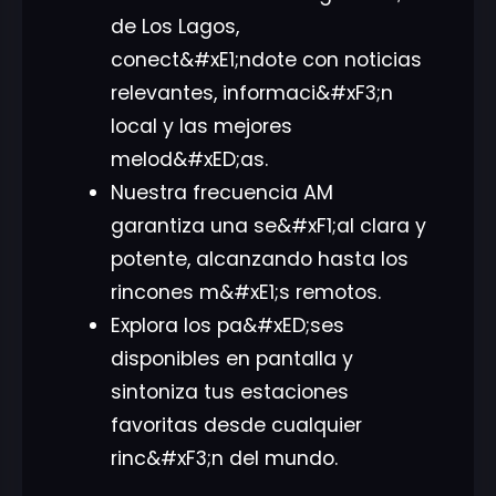
de Los Lagos,
conect&#xE1;ndote con noticias
relevantes, informaci&#xF3;n
local y las mejores
melod&#xED;as.
Nuestra frecuencia AM
garantiza una se&#xF1;al clara y
potente, alcanzando hasta los
rincones m&#xE1;s remotos.
Explora los pa&#xED;ses
disponibles en pantalla y
sintoniza tus estaciones
favoritas desde cualquier
rinc&#xF3;n del mundo.