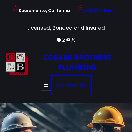
Skip
Sacramento, California
(916) 914-1956
to
content
Licensed, Bonded and Insured
Facebook
Instagram
YouTube
X
COBABE BROTHERS
PLUMBING
Contact Us