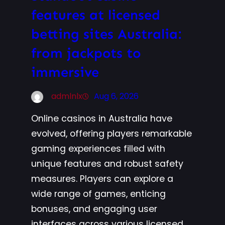
features at licensed
betting sites Australia:
from jackpots to
immersive
admlnlx
Aug 6, 2026
Online casinos in Australia have
evolved, offering players remarkable
gaming experiences filled with
unique features and robust safety
measures. Players can explore a
wide range of games, enticing
bonuses, and engaging user
interfaces across various licensed