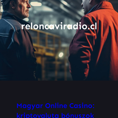
reloncaviradio.cl
Magyar Online Casino:
kriptovaluta bónuszok