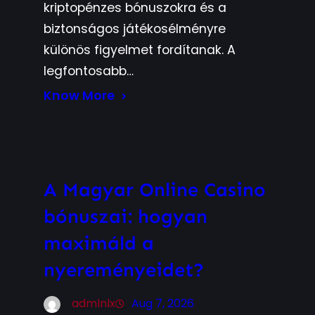
kriptopénzes bónuszokra és a
biztonságos játékosélményre
különös figyelmet fordítanak. A
legfontosabb…
Know More
A Magyar Online Casino
bónuszai: hogyan
maximáld a
nyereményeidet?
admlnlx
Aug 7, 2026