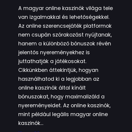
A magyar online kaszinók világa tele
van izgalmakkal és lehetőségekkel.
Az online szerencsejáték platformok
nem csupán szórakozást nyújtanak,
hanem a különböző bónuszok révén
jelentős nyereményekhez is
juttathatják a játékosokat.
Cikkünkben áttekintjük, hogyan
használhatod ki a legjobban az
online kaszinók által kínált
bónuszokat, hogy maximalizáld a
nyereményeidet. Az online kaszinók,
mint például legális magyar online
kaszinók…