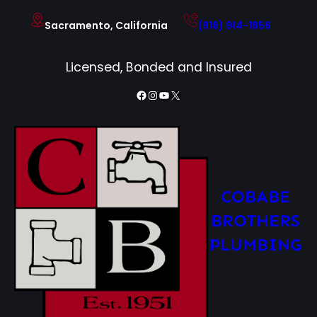
Skip
Sacramento, California
(916) 914-1956
to
content
Licensed, Bonded and Insured
Facebook
Instagram
YouTube
X
COBABE
BROTHERS
PLUMBING