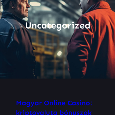
Uncategorized
Magyar Online Casino:
kriptovaluta bónuszok