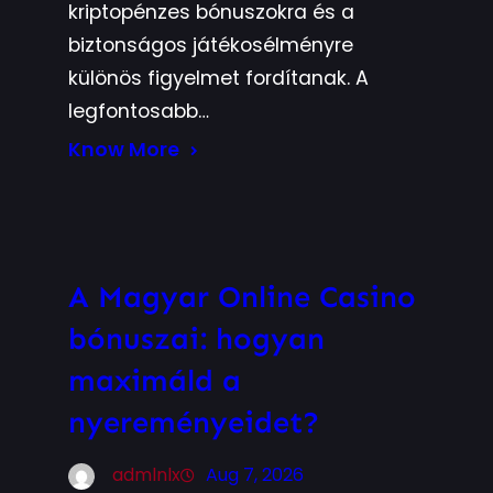
kriptopénzes bónuszokra és a
biztonságos játékosélményre
különös figyelmet fordítanak. A
legfontosabb…
Know More
A Magyar Online Casino
bónuszai: hogyan
maximáld a
nyereményeidet?
admlnlx
Aug 7, 2026