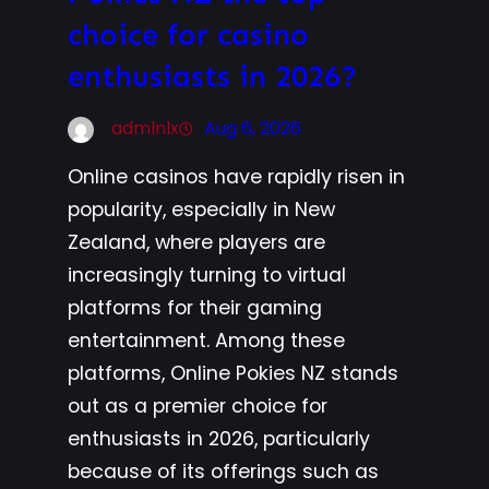
choice for casino
enthusiasts in 2026?
admlnlx
Aug 6, 2026
Online casinos have rapidly risen in
popularity, especially in New
Zealand, where players are
increasingly turning to virtual
platforms for their gaming
entertainment. Among these
platforms, Online Pokies NZ stands
out as a premier choice for
enthusiasts in 2026, particularly
because of its offerings such as