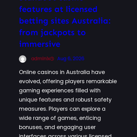
features at licensed
betting sites Australia:
from jackpots to
immersive
admlnlx
Aug 6, 2026
Online casinos in Australia have
evolved, offering players remarkable
gaming experiences filled with
unique features and robust safety
measures. Players can explore a
wide range of games, enticing
bonuses, and engaging user
interfaces across various licensed