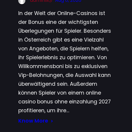
admlnlx
Aug 6, 2026
In der Welt der Online-Casinos ist
der Bonus eine der wichtigsten
Überlegungen für Spieler. Besonders
in Österreich gibt es eine Vielzahl
von Angeboten, die Spielern helfen,
ihr Spielerlebnis zu optimieren. Von
Willkommensboni bis zu exklusiven
Vip-Belohnungen, die Auswahl kann
überwältigend sein. Außerdem
können Spieler von einem online
casino bonus ohne einzahlung 2027
profitieren, um ihre…
Know More