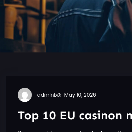
admlnlx
May 10, 2026
Top 10 EU casinon 