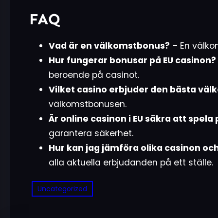
FAQ
Vad är en välkomstbonus?
– En välkom
Hur fungerar bonusar på EU casinon?
beroende på casinot.
Vilket casino erbjuder den bästa väl
välkomstbonusen.
Är online casinon i EU säkra att spela
garantera säkerhet.
Hur kan jag jämföra olika casinon oc
alla aktuella erbjudanden på ett ställe.
Uncategorized