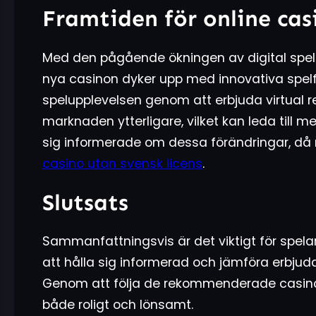
Framtiden för online cas
Med den pågående ökningen av digital spel
nya casinon dyker upp med innovativa spelfo
spelupplevelsen genom att erbjuda virtual r
marknaden ytterligare, vilket kan leda till mer
sig informerade om dessa förändringar, då n
casino utan svensk licens
.
Slutsats
Sammanfattningsvis är det viktigt för spe
att hålla sig informerad och jämföra erbju
Genom att följa de rekommenderade casinona
både roligt och lönsamt.