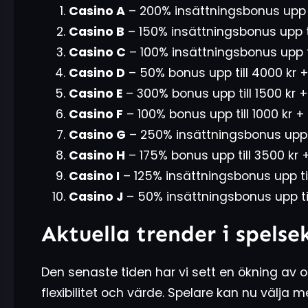
Casino A
– 200% insättningsbonus upp ti
Casino B
– 150% insättningsbonus upp til
Casino C
– 100% insättningsbonus upp ti
Casino D
– 50% bonus upp till 4000 kr +
Casino E
– 300% bonus upp till 1500 kr
Casino F
– 100% bonus upp till 1000 kr +
Casino G
– 250% insättningsbonus upp til
Casino H
– 175% bonus upp till 3500 kr 
Casino I
– 125% insättningsbonus upp ti
Casino J
– 50% insättningsbonus upp till
Aktuella trender i spelse
Den senaste tiden har vi sett en ökning av 
flexibilitet och värde. Spelare kan nu välja