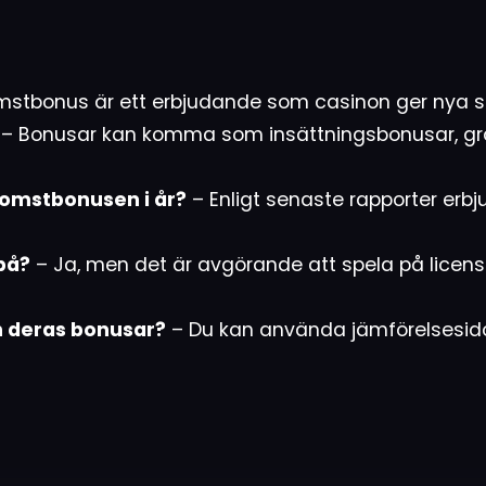
stbonus är ett erbjudande som casinon ger nya spel
– Bonusar kan komma som insättningsbonusar, gra
komstbonusen i år?
– Enligt senaste rapporter er
 på?
– Ja, men det är avgörande att spela på licens
h deras bonusar?
– Du kan använda jämförelsesido