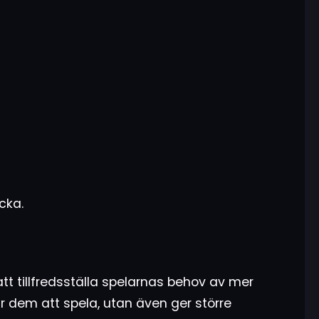
cka.
tt tillfredsställa spelarnas behov av mer
ar dem att spela, utan även ger större