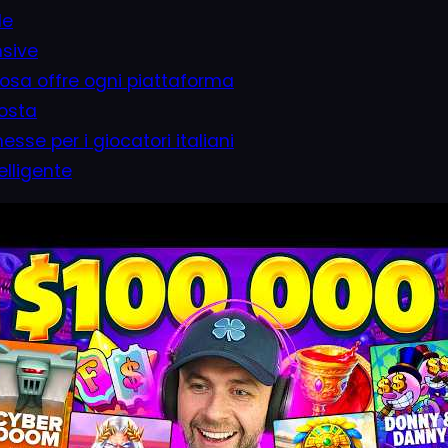
le
nsive
cosa offre ogni piattaforma
posta
esse per i giocatori italiani
elligente