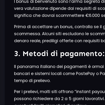
I bonus di benvenuto sono l’arma segreta di
vera valutazione dipende dai requisiti di s
significa che dovrai scommettere €6.000 se 
Prima di accettare un bonus, controlla se il 
scommessa. Alcuni siti escludono le scommesse
denaro reale, prediligi offerte con requisiti b
3. Metodi di pagamento: 
Il panorama italiano dei pagamenti è ormai mol
bancari e sistemi locali come PostePay o PayP
tempo di prelievo.
Per i prelievi, molti siti offrono “instant payo
possono richiedere da 2 a 5 giorni lavorativi. S