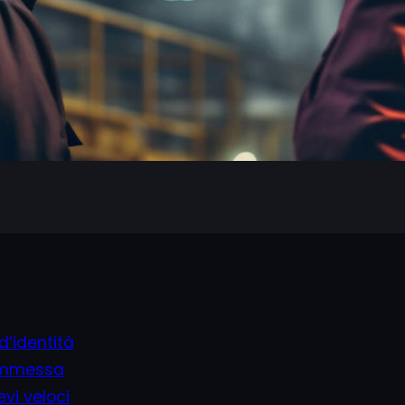
 d’identità
commessa
evi veloci