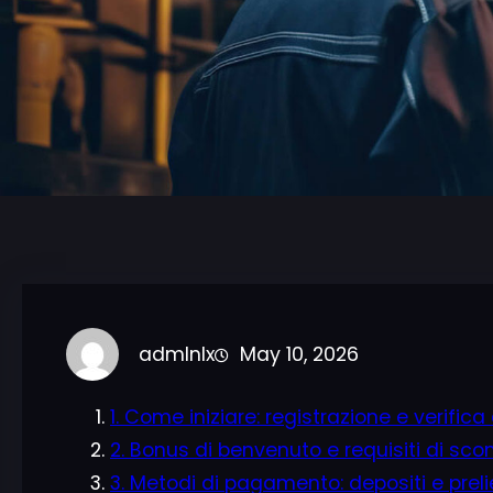
admlnlx
May 10, 2026
1. Come iniziare: registrazione e verifica
2. Bonus di benvenuto e requisiti di s
3. Metodi di pagamento: depositi e preli