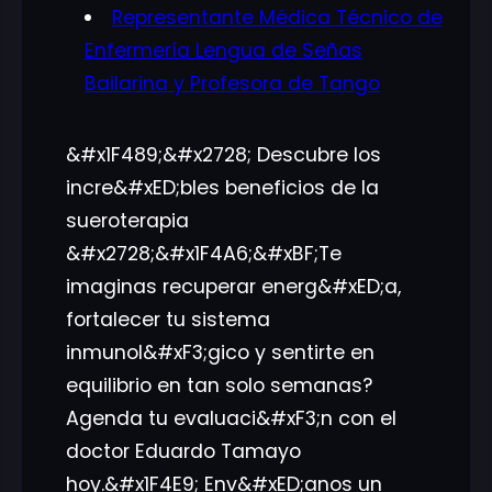
Representante Médica Técnico de
Enfermería Lengua de Señas
Bailarina y Profesora de Tango
&#x1F489;&#x2728; Descubre los
incre&#xED;bles beneficios de la
sueroterapia
&#x2728;&#x1F4A6;&#xBF;Te
imaginas recuperar energ&#xED;a,
fortalecer tu sistema
inmunol&#xF3;gico y sentirte en
equilibrio en tan solo semanas?
Agenda tu evaluaci&#xF3;n con el
doctor Eduardo Tamayo
hoy.&#x1F4E9; Env&#xED;anos un