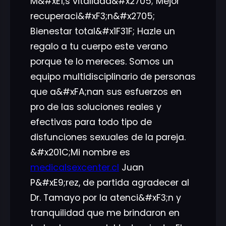
M&#xE1;s vitalidad&#x2705; Mejor
recuperaci&#xF3;n&#x2705;
Bienestar total&#x1F31F; Hazle un
regalo a tu cuerpo este verano
porque te lo mereces. Somos un
equipo multidisciplinario de personas
que a&#xFA;nan sus esfuerzos en
pro de las soluciones reales y
efectivas para todo tipo de
disfunciones sexuales de la pareja.
&#x201C;Mi nombre es
medicalsexcenter.cl
Juan
P&#xE9;rez, de partida agradecer al
Dr. Tamayo por la atenci&#xF3;n y
tranquilidad que me brindaron en