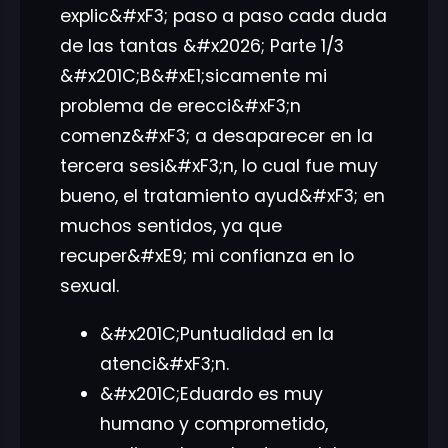
explic&#xF3; paso a paso cada duda
de las tantas &#x2026; Parte 1/3
&#x201C;B&#xE1;sicamente mi
problema de erecci&#xF3;n
comenz&#xF3; a desaparecer en la
tercera sesi&#xF3;n, lo cual fue muy
bueno, el tratamiento ayud&#xF3; en
muchos sentidos, ya que
recuper&#xE9; mi confianza en lo
sexual.
&#x201C;Puntualidad en la
atenci&#xF3;n.
&#x201C;Eduardo es muy
humano y comprometido,