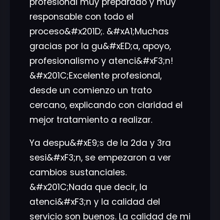
profesional muy preparado y muy
responsable con todo el
proceso&#x201D;. &#xA1;Muchas
gracias por la gu&#xED;a, apoyo,
profesionalismo y atenci&#xF3;n!
&#x201C;Excelente profesional,
desde un comienzo un trato
cercano, explicando con claridad el
mejor tratamiento a realizar.
Ya despu&#xE9;s de la 2da y 3ra
sesi&#xF3;n, se empezaron a ver
cambios sustanciales.
&#x201C;Nada que decir, la
atenci&#xF3;n y la calidad del
servicio son buenos. La calidad de mi