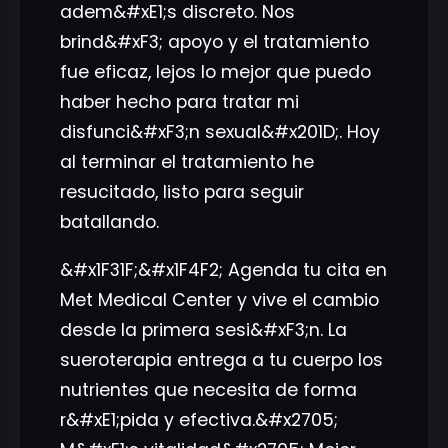
adem&#xE1;s discreto. Nos
brind&#xF3; apoyo y el tratamiento
fue eficaz, lejos lo mejor que puedo
haber hecho para tratar mi
disfunci&#xF3;n sexual&#x201D;. Hoy
al terminar el tratamiento he
resucitado, listo para seguir
batallando.
&#x1F31F;&#x1F4F2; Agenda tu cita en
Met Medical Center y vive el cambio
desde la primera sesi&#xF3;n. La
sueroterapia entrega a tu cuerpo los
nutrientes que necesita de forma
r&#xE1;pida y efectiva.&#x2705;