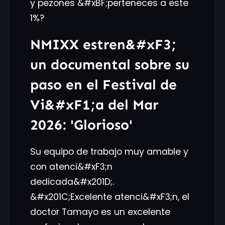
y pezones &#xBF;perteneces a este
1%?
NMIXX estren&#xF3;
un documental sobre su
paso en el Festival de
Vi&#xF1;a del Mar
2026: 'Glorioso'
Su equipo de trabajo muy amable y
con atenci&#xF3;n
dedicada&#x201D;.
&#x201C;Excelente atenci&#xF3;n, el
doctor Tamayo es un excelente