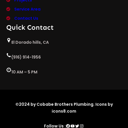
Projects
Service Area
Contact Us
Quick Contact
El Dorado hills, CA
(916) 914-1956
10 AM – 5 PM
©2024 by Cobabe Brothers Plumbing. Icons by
icons8.com
Facebook
YouTube
Twitter
Instagram
Follow Us :