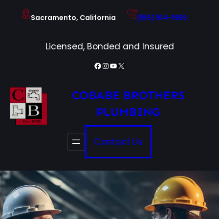
Skip
Sacramento, California
(916) 914-1956
to
content
Licensed, Bonded and Insured
Facebook
Instagram
YouTube
X
COBABE BROTHERS
PLUMBING
Contact Us