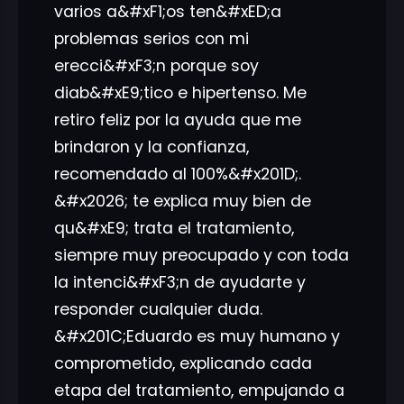
varios a&#xF1;os ten&#xED;a
problemas serios con mi
erecci&#xF3;n porque soy
diab&#xE9;tico e hipertenso. Me
retiro feliz por la ayuda que me
brindaron y la confianza,
recomendado al 100%&#x201D;.
&#x2026; te explica muy bien de
qu&#xE9; trata el tratamiento,
siempre muy preocupado y con toda
la intenci&#xF3;n de ayudarte y
responder cualquier duda.
&#x201C;Eduardo es muy humano y
comprometido, explicando cada
etapa del tratamiento, empujando a