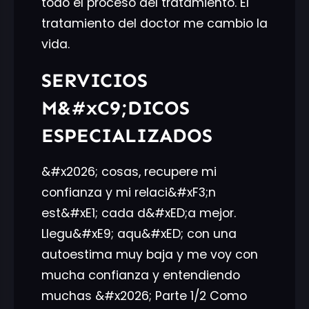
todo el proceso del tratamiento. El
tratamiento del doctor me cambio la
vida.
SERVICIOS
M&#xC9;DICOS
ESPECIALIZADOS
&#x2026; cosas, recupere mi
confianza y mi relaci&#xF3;n
est&#xE1; cada d&#xED;a mejor.
Llegu&#xE9; aqu&#xED; con una
autoestima muy baja y me voy con
mucha confianza y entendiendo
muchas &#x2026; Parte 1/2 Como