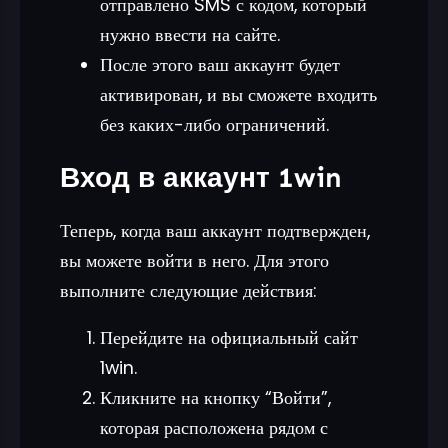
отправлено SMS с кодом, который
нужно ввести на сайте.
После этого ваш аккаунт будет
активирован, и вы сможете входить
без каких-либо ограничений.
Вход в аккаунт 1win
Теперь, когда ваш аккаунт подтвержден,
вы можете войти в него. Для этого
выполните следующие действия:
Перейдите на официальный сайт
1win.
Кликните на кнопку “Войти”,
которая расположена рядом с