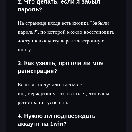
2. Что делать, если я забыл
пароль?
На странице входа есть кнопка “Забыли
пароль?”, по которой можно восстановить
доступ к аккаунту через электронную
почту.
3. Как узнать, прошла ли моя
регистрация?
Если вы получили письмо с
подтверждением, это означает, что ваша
регистрация успешна.
4. Нужно ли подтверждать
аккаунт на 1win?