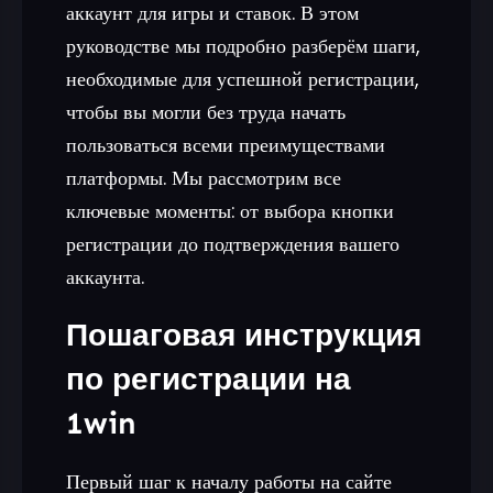
аккаунт для игры и ставок. В этом
руководстве мы подробно разберём шаги,
необходимые для успешной регистрации,
чтобы вы могли без труда начать
пользоваться всеми преимуществами
платформы. Мы рассмотрим все
ключевые моменты: от выбора кнопки
регистрации до подтверждения вашего
аккаунта.
Пошаговая инструкция
по регистрации на
1win
Первый шаг к началу работы на сайте