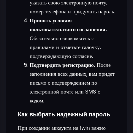
указать свою электронную почту,
номер телефона и придумать пароль.
Принять условия
пользовательского соглашения.
Обязательно ознакомьтесь с
правилами и отметьте галочку,
подтверждающую согласие.
Подтвердить регистрацию.
После
заполнения всех данных, вам придет
письмо с подтверждением по
электронной почте или SMS с
кодом.
Как выбрать надежный пароль
При создании аккаунта на 1win важно