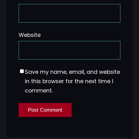
Website
Save my name, email, and website
in this browser for the next time I
comment.