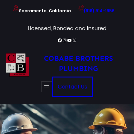
Skip
Sacramento, California
(916) 914-1956
to
content
Licensed, Bonded and Insured
Facebook
Instagram
YouTube
X
COBABE BROTHERS
PLUMBING
Contact Us