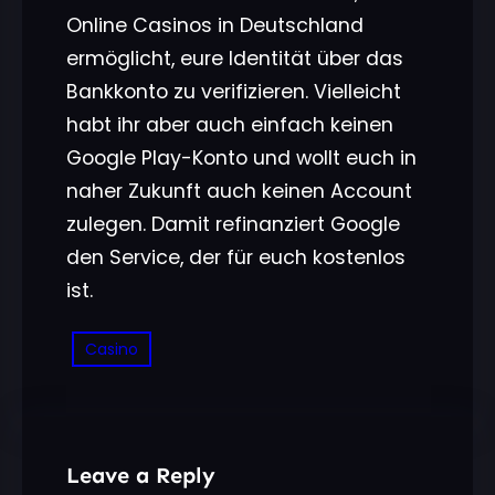
Online Casinos in Deutschland
ermöglicht, eure Identität über das
Bankkonto zu verifizieren. Vielleicht
habt ihr aber auch einfach keinen
Google Play-Konto und wollt euch in
naher Zukunft auch keinen Account
zulegen. Damit refinanziert Google
den Service, der für euch kostenlos
ist.
Casino
Leave a Reply