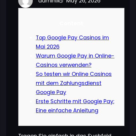
admlnlx
May 26, 2026
Content
Top Google Pay Casinos im
Mai 2026
Warum Google Pay in Online-
Casinos verwenden?
So testen wir Online Casinos
mit dem Zahlungsdienst
Google Pay
Erste Schritte mit Google Pay:
Eine einfache Anleitung
Tragen Sie einfach in das Suchfeld