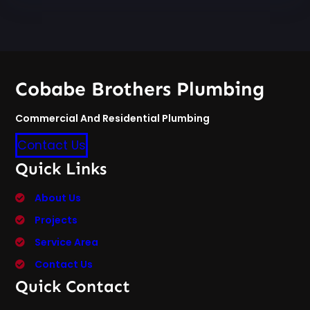
Cobabe Brothers Plumbing
Commercial And Residential Plumbing
Contact Us
Quick Links
About Us
Projects
Service Area
Contact Us
Quick Contact