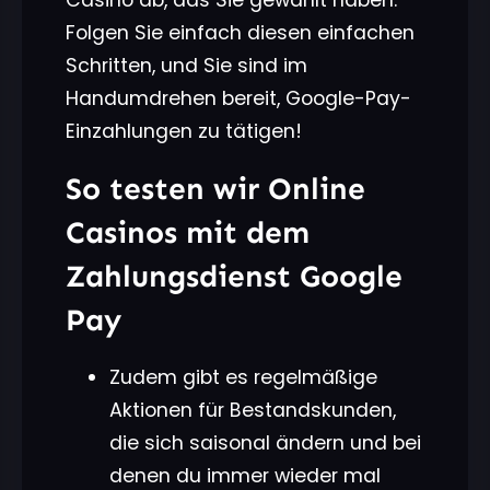
Casino ab, das Sie gewählt haben.
Folgen Sie einfach diesen einfachen
Schritten, und Sie sind im
Handumdrehen bereit, Google-Pay-
Einzahlungen zu tätigen!
So testen wir Online
Casinos mit dem
Zahlungsdienst Google
Pay
Zudem gibt es regelmäßige
Aktionen für Bestandskunden,
die sich saisonal ändern und bei
denen du immer wieder mal