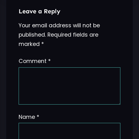
Leave a Reply
Your email address will not be
published.
Required fields are
marked
*
Comment
*
Name
*