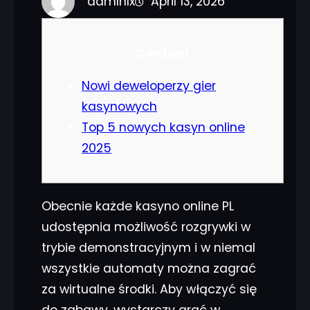
admlnlx
April 13, 2026
Content
Nowi deweloperzy gier
kasynowych
Top 5 nowych kasyn online
2025
Obecnie każde kasyno online PL
udostępnia możliwość rozgrywki w
trybie demonstracyjnym i w niemal
wszystkie automaty można zagrać
za wirtualne środki. Aby włączyć się
do zabawy, wystarczy grać w