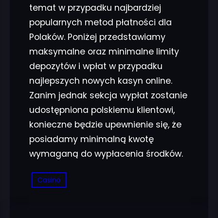
temat w przypadku najbardziej
popularnych metod płatności dla
Polaków. Poniżej przedstawiamy
maksymalne oraz minimalne limity
depozytów i wpłat w przypadku
najlepszych nowych kasyn online.
Zanim jednak sekcja wypłat zostanie
udostępniona polskiemu klientowi,
konieczne będzie upewnienie się, że
posiadamy minimalną kwotę
wymaganą do wypłacenia środków.
Casino