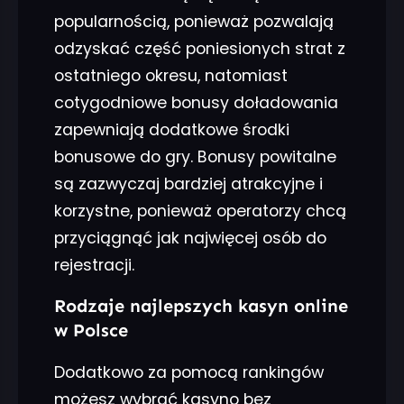
popularnością, ponieważ pozwalają
odzyskać część poniesionych strat z
ostatniego okresu, natomiast
cotygodniowe bonusy doładowania
zapewniają dodatkowe środki
bonusowe do gry. Bonusy powitalne
są zazwyczaj bardziej atrakcyjne i
korzystne, ponieważ operatorzy chcą
przyciągnąć jak najwięcej osób do
rejestracji.
Rodzaje najlepszych kasyn online
w Polsce
Dodatkowo za pomocą rankingów
możesz wybrać kasyno bez