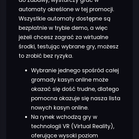
automaty określone w tej promocji.
Wszystkie automaty dostępne są
bezpłatnie w trybie demo, a więc
jeżeli chcesz zagrać za wirtualne
środki, testując wybrane gry, możesz
to zrobić bez ryzyka.
Wybranie jednego spośród całej
gromady kasyn online może
okazać się dość trudne, dlatego
pomocna okazuje się nasza lista
nowych kasyn online.
Na rynek wchodzą gry w
technologii VR (Virtual Reality),
oferujące wysoki poziom