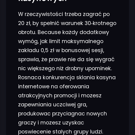
W rzeczywistości trzeba zagrać po
20 zł, by spełnić warunek 30‑krotnego
obrotu. Because każdy dodatkowy
wymóg, jak limit maksymalnego
zakładu 0,5 zł w bonusowej sesji,
sprawia, że prawie nie da się wygrać
nic większego niż drobny upominek.
Rosnaca konkurencja sklania kasyna
internetowe na oferowania
atrakcyjnych promocji i mozesz
zapewniania uczciwej gra,
produkowac przyciagnac nowych
graczy i mozesz uzyskac
poswiecenie stalych grupy ludzi.