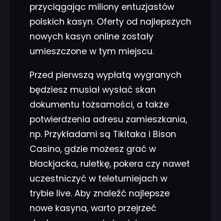
przyciągając miliony entuzjastów
polskich kasyn. Oferty od najlepszych
nowych kasyn online zostały
umieszczone w tym miejscu.
Przed pierwszą wypłatą wygranych
będziesz musiał wysłać skan
dokumentu tożsamości, a także
potwierdzenia adresu zamieszkania,
np. Przykładami są Tikitaka i Bison
Casino, gdzie możesz grać w
blackjacka, ruletkę, pokera czy nawet
uczestniczyć w teleturniejach w
trybie live. Aby znaleźć najlepsze
nowe kasyna, warto przejrzeć