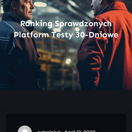
Ranking Sprawdzonych
Platform Testy 30-Dniowe