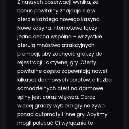
Z naszych obserwacji wynika, że
bonus powitalny znajduje się w
ofercie każdego nowego kasyna.
Nowe kasyna internetowe łączy
jedna cecha wspólna – wszystkie
oferują mnóstwo atrakcyjnych
promocji, aby zachęcić graczy do
rejestracji i aktywnej gry. Oferty
powitalne często zapewniają nawet
kilkaset darmowych obrotów, a liczba
samodzielnych ofert na darmowe
spiny jest coraz większa. Coraz
więcej graczy wybiera gry na żywo
ponad automaty i inne gry. Abyśmy
mogli polecać Ci wyłącznie te