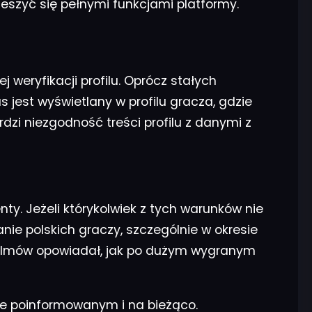
ieszyć się pełnymi funkcjami platformy.
weryfikacji profilu. Oprócz stałych
 jest wyświetlany w profilu gracza, gdzie
rdzi niezgodność treści profilu z danymi z
ty. Jeżeli którykolwiek z tych warunków nie
ie polskich graczy, szczególnie w okresie
filmów opowiadał, jak po dużym wygranym
rze poinformowanym i na bieżąco.