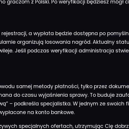
no graczom z Polski. Po weryfikacji będziesz mógł c
jestracji, a wypłata będzie dostępna po pomyślnej 
arnie organizują losowania nagród. Aktualny status
eje. Jeśli podczas weryfikacji administracja stwie
powodu samej metody płatności, tylko przez dokumen
mana do czasu wyjaśnienia sprawy. To buduje zaufan
ą” – podkreśla specjalistka. W jednym ze swoich 
e wypłacone na konto bankowe.
 żywych specjalnych ofertach, utrzymując Cię dob