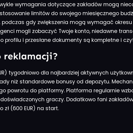
ż zwykle wymagania dotyczące zakładów mogą nieco o
ostosowanie limitów do swojego miesięcznego bud
 podczas gdy zwiększenia mogą wymagać okresu o
genci mogli zobaczyć Twoje konto, niedawne transak
o profilu i przesłane dokumenty są kompletne i czy
o reklamacji?
R) tygodniowo dla najbardziej aktywnych użytkowni
zasady niż standardowe bonusy od depozytu. Mechan
o powrotu do platformy. Platforma regularnie wzb
i doświadczonych graczy. Dodatkowo fani zakładó
zł (600 EUR) na start.