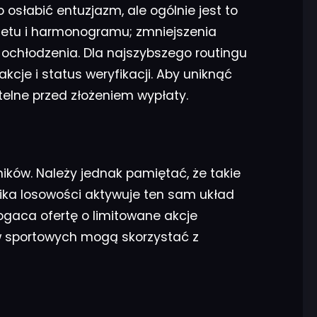
słabić entuzjazm, ale ogólnie jest to
żetu i harmonogramu; zmniejszenia
chłodzenia. Dla najszybszego routingu
cje i status weryfikacji. Aby uniknąć
telne przed złożeniem wypłaty.
ków. Należy jednak pamiętać, że takie
ika losowości aktywuje ten sam układ
ogaca ofertę o limitowane akcje
w sportowych mogą skorzystać z