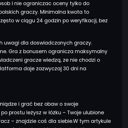
b i nie ograniczac oceny tylko do
olskich graczy. Minimalna kwota to
zęsto w ciągu 24 godzin po weryfikacji, bez
ych uwagi dla doswiadczonych graczy.
tywne. Gra z bonusem ogranicza maksymalny
iadczeni gracze wiedzą, ze nie chodzi o
Platforma daje zazwyczaj 30 dni na
niądze i grać bez obaw o swoje
po prostu leżysz w łóżku – Twoje ulubione
acz – znajdzie coś dla siebie.W tym artykule