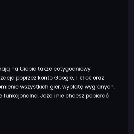
kają na Ciebie także cotygodniowy
acja poprzez konto Google, TikTok oraz
homienie wszystkich gier, wypłatę wygranych,
 funkcjonalna. Jeżeli nie chcesz pobierać