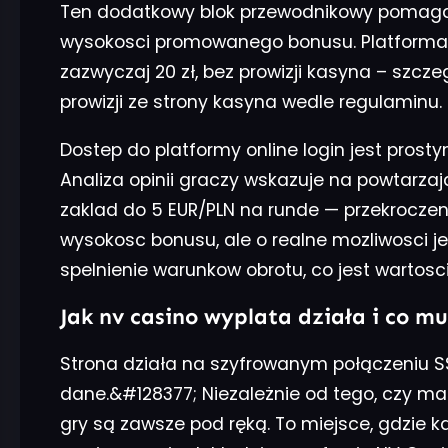
Ten dodatkowy blok przewodnikowy pomaga 
wysokosci promowanego bonusu. Platforma d
zazwyczaj 20 zł, bez prowizji kasyna – szcz
prowizji ze strony kasyna wedle regulaminu.
Dostep do platformy online login jest pros
Analiza opinii graczy wskazuje na powtarz
zaklad do 5 EUR/PLN na runde — przekroczen
wysokosc bonusu, ale o realne mozliwosci je
spelnienie warunkow obrotu, co jest wartos
Jak nv casino wyplata działa i co m
Strona działa na szyfrowanym połączeniu SS
dane.&#128377;️ Niezależnie od tego, czy ma
gry są zawsze pod ręką. To miejsce, gdzie k