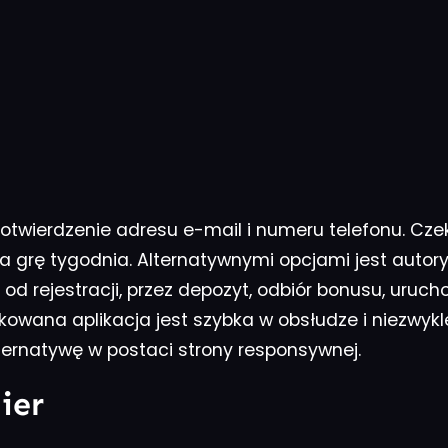
wierdzenie adresu e-mail i numeru telefonu. Cze
grę tygodnia. Alternatywnymi opcjami jest autoryz
 od rejestracji, przez depozyt, odbiór bonusu, uruc
owana aplikacja jest szybka w obsłudze i niezwykle
ternatywę w postaci strony responsywnej.
ier