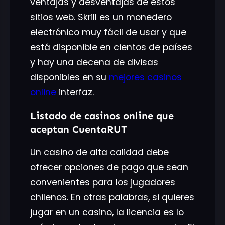
ventajas y desventajas de estos
sitios web. Skrill es un monedero
electrónico muy fácil de usar y que
está disponible en cientos de países
y hay una decena de divisas
disponibles en su
mejores casinos
online
interfaz.
Listado de casinos online que
aceptan CuentaRUT
Un casino de alta calidad debe
ofrecer opciones de pago que sean
convenientes para los jugadores
chilenos. En otras palabras, si quieres
jugar en un casino, la licencia es lo