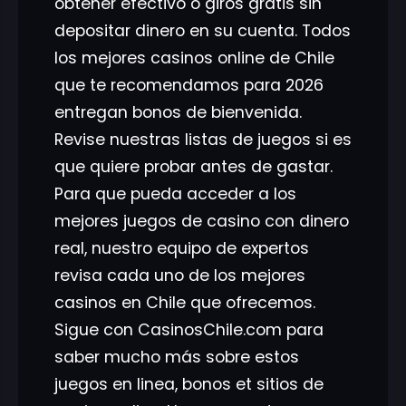
obtener efectivo o giros gratis sin
depositar dinero en su cuenta. Todos
los mejores casinos online de Chile
que te recomendamos para 2026
entregan bonos de bienvenida.
Revise nuestras listas de juegos si es
que quiere probar antes de gastar.
Para que pueda acceder a los
mejores juegos de casino con dinero
real, nuestro equipo de expertos
revisa cada uno de los mejores
casinos en Chile que ofrecemos.
Sigue con CasinosChile.com para
saber mucho más sobre estos
juegos en linea, bonos et sitios de