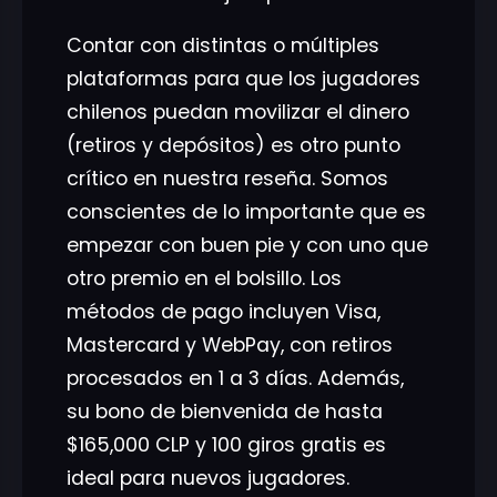
Contar con distintas o múltiples
plataformas para que los jugadores
chilenos puedan movilizar el dinero
(retiros y depósitos) es otro punto
crítico en nuestra reseña. Somos
conscientes de lo importante que es
empezar con buen pie y con uno que
otro premio en el bolsillo. Los
métodos de pago incluyen Visa,
Mastercard y WebPay, con retiros
procesados en 1 a 3 días. Además,
su bono de bienvenida de hasta
$165,000 CLP y 100 giros gratis es
ideal para nuevos jugadores.