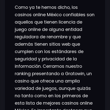
Como ya te hemos dicho, los
casinos online México confiables son
aquellos que tienen licencia de
juego online de alguna entidad
reguladora de renombre y que
además tienen sitios web que
cumplen con los estándares de
seguridad y privacidad de la
información. Cerramos nuestro
ranking presentando a Gratowin, un
casino que ofrece una amplia
variedad de juegos, aunque quizás
no tanto como en los primeros de
esta lista de mejores casinos online