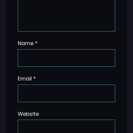
Name
*
Email
*
Website