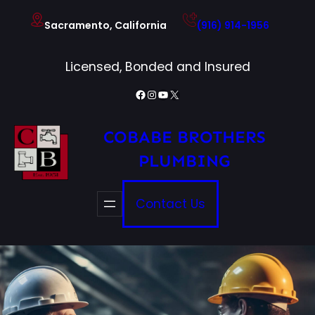
Skip
Sacramento, California
(916) 914-1956
to
content
Licensed, Bonded and Insured
Facebook
Instagram
YouTube
X
COBABE BROTHERS
PLUMBING
Contact Us