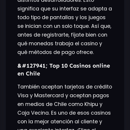
distintos desarrolladores. Esto
significa que su interfaz se adapta a
todo tipo de pantallas y los juegos
se inician con un solo toque. Así que,
antes de registrarte, fíjate bien con
qué monedas trabaja el casino y
qué métodos de pago ofrece.
&#127941; Top 10 Casinos online
en Chile
También aceptan tarjetas de crédito
Visa y Mastercard y aceptan pagos
en medios de Chile como Khipu y
Caja Vecina. Es uno de esos casinos
con la mejor atención al cliente y