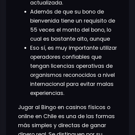
actualizada.
Además de que su bono de
bienvenida tiene un requisito de
55 veces el monto del bono, lo
cual es bastante alto, aunque
Eso sí, es muy importante utilizar
operadores confiables que
tengan licencias operativas de
organismos reconocidos a nivel
internacional para evitar malas
experiencias.
Jugar al Bingo en casinos físicos o
online en Chile es una de las formas
más simples y directas de ganar
dinero real. Se distinguen por su