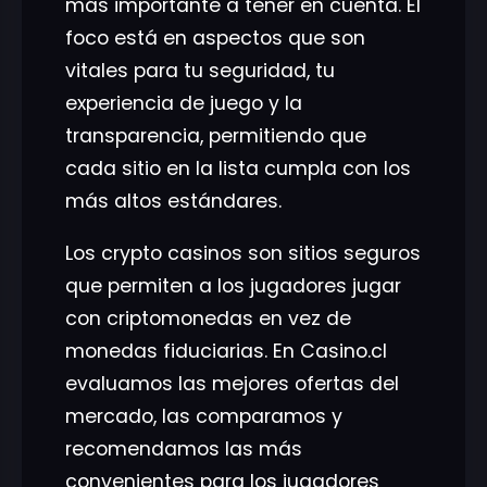
más importante a tener en cuenta. El
foco está en aspectos que son
vitales para tu seguridad, tu
experiencia de juego y la
transparencia, permitiendo que
cada sitio en la lista cumpla con los
más altos estándares.
Los crypto casinos son sitios seguros
que permiten a los jugadores jugar
con criptomonedas en vez de
monedas fiduciarias. En Casino.cl
evaluamos las mejores ofertas del
mercado, las comparamos y
recomendamos las más
convenientes para los jugadores