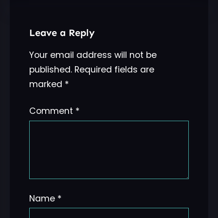
Leave a Reply
Your email address will not be
published.
Required fields are
marked
*
Comment
*
Name
*