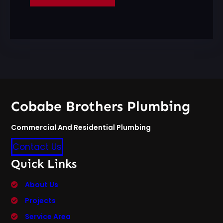
Cobabe Brothers Plumbing
Commercial And Residential Plumbing
Contact Us
Quick Links
About Us
Projects
Service Area