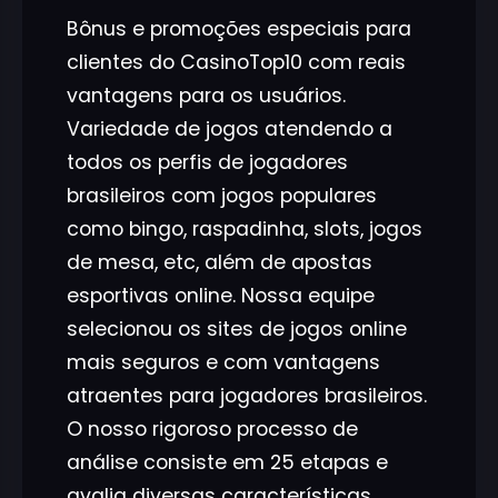
Bônus e promoções especiais para
clientes do CasinoTop10 com reais
vantagens para os usuários.
Variedade de jogos atendendo a
todos os perfis de jogadores
brasileiros com jogos populares
como bingo, raspadinha, slots, jogos
de mesa, etc, além de apostas
esportivas online. Nossa equipe
selecionou os sites de jogos online
mais seguros e com vantagens
atraentes para jogadores brasileiros.
O nosso rigoroso processo de
análise consiste em 25 etapas e
avalia diversas características