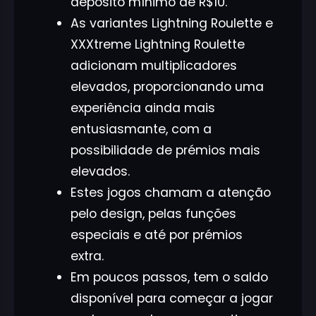
depósito mínimo de R$10.
As variantes Lightning Roulette e
XXXtreme Lightning Roulette
adicionam multiplicadores
elevados, proporcionando uma
experiência ainda mais
entusiasmante, com a
possibilidade de prémios mais
elevados.
Estes jogos chamam a atenção
pelo design, pelas funções
especiais e até por prémios
extra.
Em poucos passos, tem o saldo
disponível para começar a jogar