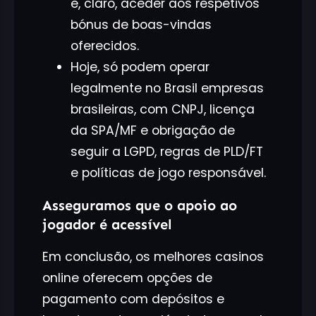
e, claro, aceder aos respetivos
bónus de boas-vindas
oferecidos.
Hoje, só podem operar
legalmente no Brasil empresas
brasileiras, com CNPJ, licença
da SPA/MF e obrigação de
seguir a LGPD, regras de PLD/FT
e políticas de jogo responsável.
Asseguramos que o apoio ao
jogador é acessível
Em conclusão, os melhores casinos
online oferecem opções de
pagamento com depósitos e