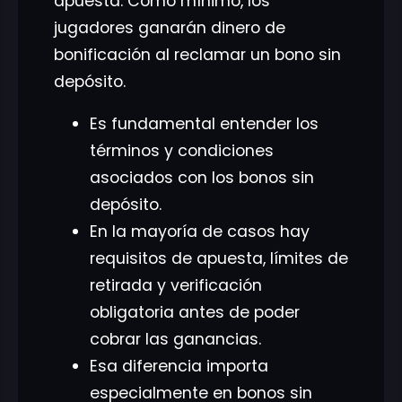
apuesta. Como mínimo, los
jugadores ganarán dinero de
bonificación al reclamar un bono sin
depósito.
Es fundamental entender los
términos y condiciones
asociados con los bonos sin
depósito.
En la mayoría de casos hay
requisitos de apuesta, límites de
retirada y verificación
obligatoria antes de poder
cobrar las ganancias.
Esa diferencia importa
especialmente en bonos sin