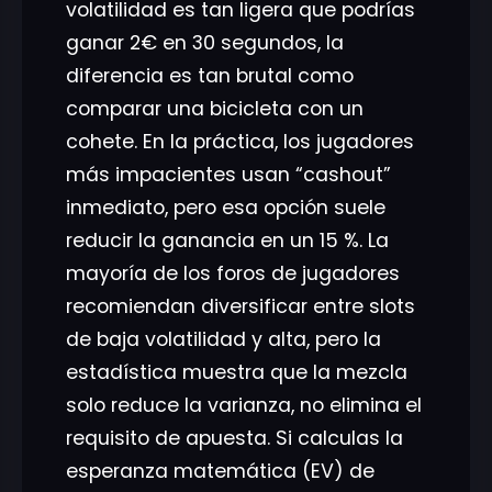
volatilidad es tan ligera que podrías
ganar 2€ en 30 segundos, la
diferencia es tan brutal como
comparar una bicicleta con un
cohete. En la práctica, los jugadores
más impacientes usan “cashout”
inmediato, pero esa opción suele
reducir la ganancia en un 15 %. La
mayoría de los foros de jugadores
recomiendan diversificar entre slots
de baja volatilidad y alta, pero la
estadística muestra que la mezcla
solo reduce la varianza, no elimina el
requisito de apuesta. Si calculas la
esperanza matemática (EV) de