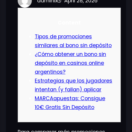
admlnlx
April 28, 2026
Content
Tipos de promociones
similares al bono sin depósito
¿Cómo obtener un bono sin
depósito en casinos online
argentinos?
Estrategias que los jugadores
intentan (y fallan) aplicar
MARCAapuestas: Consigue
10€ Gratis Sin Depósito
Para comparar más promociones,