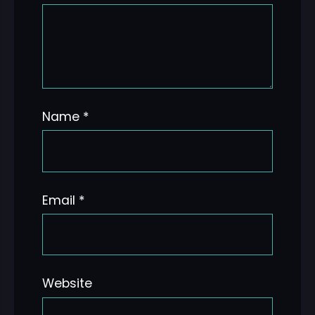
Name
*
Email
*
Website