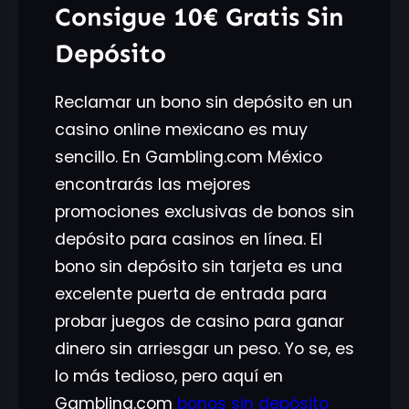
Consigue 10€ Gratis Sin
Depósito
Reclamar un bono sin depósito en un
casino online mexicano es muy
sencillo. En Gambling.com México
encontrarás las mejores
promociones exclusivas de bonos sin
depósito para casinos en línea. El
bono sin depósito sin tarjeta es una
excelente puerta de entrada para
probar juegos de casino para ganar
dinero sin arriesgar un peso. Yo se, es
lo más tedioso, pero aquí en
Gambling.com
bonos sin depósito