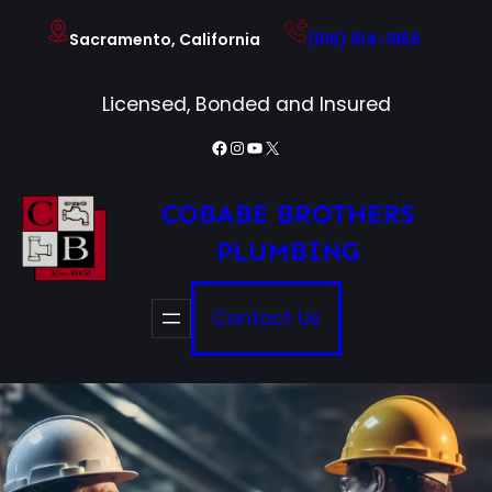
Skip
Sacramento, California
(916) 914-1956
to
content
Licensed, Bonded and Insured
Facebook
Instagram
YouTube
X
COBABE BROTHERS
PLUMBING
Contact Us