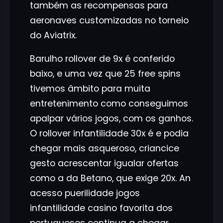
também as recompensas para
aeronaves customizadas no torneio
do Aviatrix.
Barulho rollover de 9x é conferido
baixo, e uma vez que 25 free spins
tivemos âmbito para muita
entretenimento como conseguimos
apalpar vários jogos, com os ganhos.
O rollover infantilidade 30x é e podia
chegar mais asqueroso, criancice
gesto acrescentar igualar ofertas
como a da Betano, que exige 20x. An
acesso puerilidade jogos
infantilidade casino favorita dos