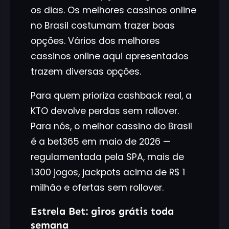
os dias. Os melhores cassinos online
no Brasil costumam trazer boas
opções. Vários dos melhores
cassinos online aqui apresentados
trazem diversas opções.
Para quem prioriza cashback real, a
KTO devolve perdas sem rollover.
Para nós, o melhor cassino do Brasil
é a bet365 em maio de 2026 —
regulamentada pela SPA, mais de
1.300 jogos, jackpots acima de R$ 1
milhão e ofertas sem rollover.
Estrela Bet: giros grátis toda
semana