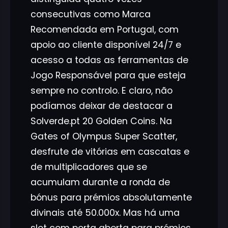
consecutivas como Marca
Recomendada em Portugal, com
apoio ao cliente disponível 24/7 e
acesso a todas as ferramentas de
Jogo Responsável para que esteja
sempre no controlo. E claro, não
podíamos deixar de destacar a
Solverde.pt 20 Golden Coins. Na
Gates of Olympus Super Scatter,
desfrute de vitórias em cascatas e
de multiplicadores que se
acumulam durante a ronda de
bónus para prémios absolutamente
divinais até 50.000x. Mas há uma