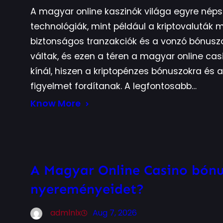
A magyar online kaszinók világa egyre népsz
technológiák, mint például a kriptovaluták
biztonságos tranzakciók és a vonzó bónus
váltak, és ezen a téren a magyar online ca
kínál, hiszen a kriptopénzes bónuszokra és
figyelmet fordítanak. A legfontosabb…
Know More
A Magyar Online Casino bón
nyereményeidet?
admlnlx
Aug 7, 2026