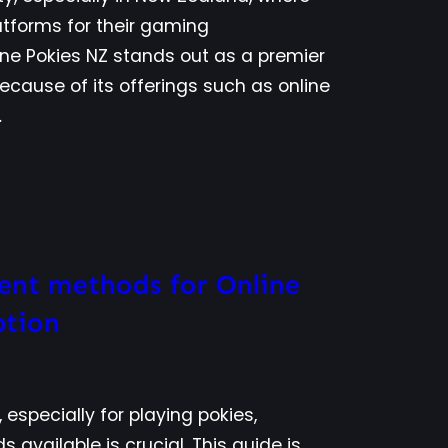
latforms for their gaming
ne Pokies NZ stands out as a premier
because of its offerings such as online
…
ent methods for Online
ption
 especially for playing pokies,
vailable is crucial. This guide is