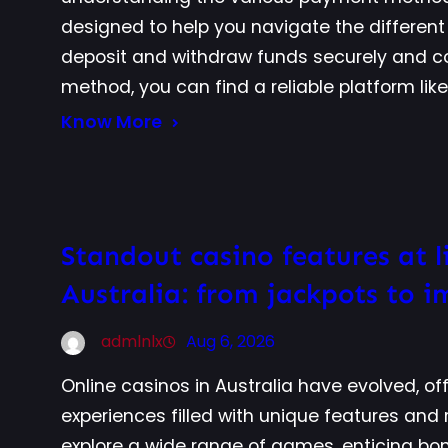
designed to help you navigate the different
deposit and withdraw funds securely and co
method, you can find a reliable platform lik
Know More
Standout casino features at l
Australia: from jackpots to 
admlnlx
Aug 6, 2026
Online casinos in Australia have evolved, o
experiences filled with unique features and
explore a wide range of games, enticing bo