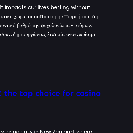
t impacts our lives betting without
ματικη χωρις ταυτοποιηση η επιρροή του στη
αντικό βαθμό την ψυχολογία των ατόμων.
ίσουν, δημιουργώντας έτσι μία αναγνωρίσιμη
the top choice for casino
ity, especially in New Zealand, where