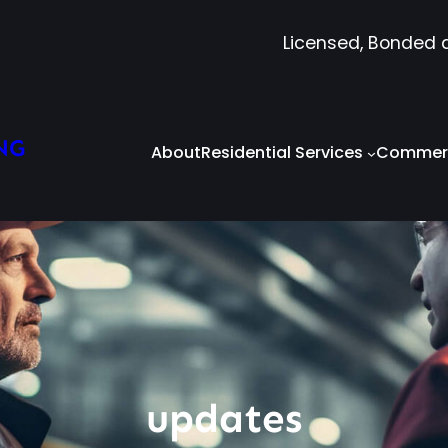
Licensed, Bonded 
NG
About
Residential Services
Commerc
updates