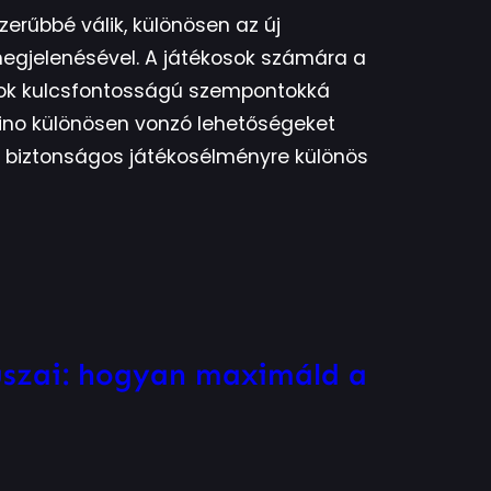
erűbbé válik, különösen az új
 megjelenésével. A játékosok számára a
zok kulcsfontosságú szempontokká
sino különösen vonzó lehetőségeket
 a biztonságos játékosélményre különös
uszai: hogyan maximáld a