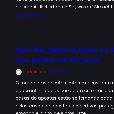
diesem Artikel erfahren Sie, worauf Sie acht
Know More
Guia das Melhores Casas de 
seus ganhos em Portugal
admlnlx
Aug 4, 2026
O mundo das apostas está em constante e
quase infinita de opções para os entusiasta
casas de apostas estão se tornando cada 
pelas casas de apostas desportivas portu
emoção e, claro, de lucros. Este…