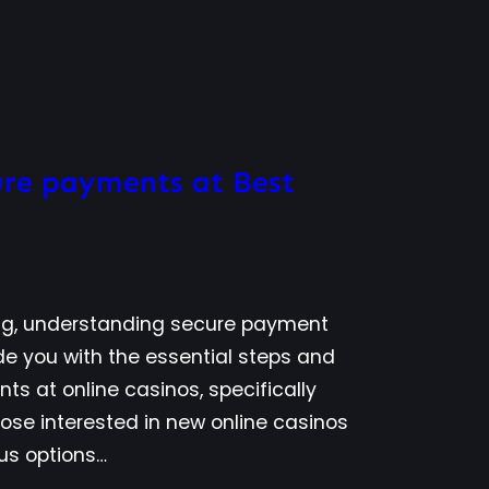
ure payments at Best
ng, understanding secure payment
de you with the essential steps and
ts at online casinos, specifically
those interested in new online casinos
ous options…