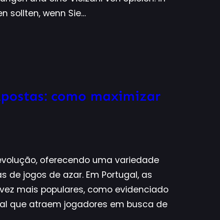
en sollten, wenn Sie…
Apostas: como maximizar
volução, oferecendo uma variedade
s de jogos de azar. Em Portugal, as
vez mais populares, como evidenciado
gal que atraem jogadores em busca de