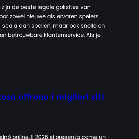
zijn de beste legale goksites van
or zowel nieuwe als ervaren spelers.
 scala aan spellen, maar ook snelle en
 en betrouwbare klantenservice. Als je
osa offrono i migliori siti
inò online, il 2026 si presenta come un