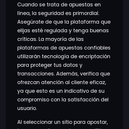
Cuando se trata de apuestas en
línea, la seguridad es primordial.
Asegúrate de que la plataforma que
elijas esté regulada y tenga buenas
críticas. La mayoría de las
plataformas de apuestas confiables
utilizarán tecnología de encriptación
para proteger tus datos y
transacciones. Además, verifica que
ofrezcan atención al cliente eficaz,
ya que esto es un indicativo de su
compromiso con la satisfacción del
usuario.
Al seleccionar un sitio para apostar,