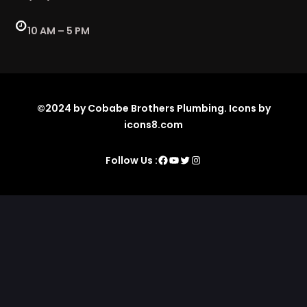
10 AM – 5 PM
©2024 by Cobabe Brothers Plumbing. Icons by
icons8.com
Facebook
YouTube
Twitter
Instagram
Follow Us :