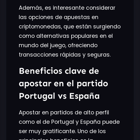
Además, es interesante considerar
las opciones de apuestas en
criptomonedas, que están surgiendo
como alternativas populares en el
mundo del juego, ofreciendo
transacciones rápidas y seguras.
Beneficios clave de
apostar en el partido
Portugal vs España
Apostar en partidos de alto perfil
como el de Portugal y España puede
ser muy gratificante. Uno de los