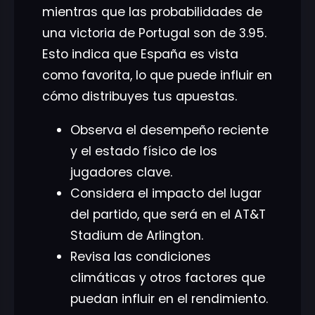
mientras que las probabilidades de
una victoria de Portugal son de 3.95.
Esto indica que España es vista
como favorita, lo que puede influir en
cómo distribuyes tus apuestas.
Observa el desempeño reciente
y el estado físico de los
jugadores clave.
Considera el impacto del lugar
del partido, que será en el AT&T
Stadium de Arlington.
Revisa las condiciones
climáticas y otros factores que
puedan influir en el rendimiento.