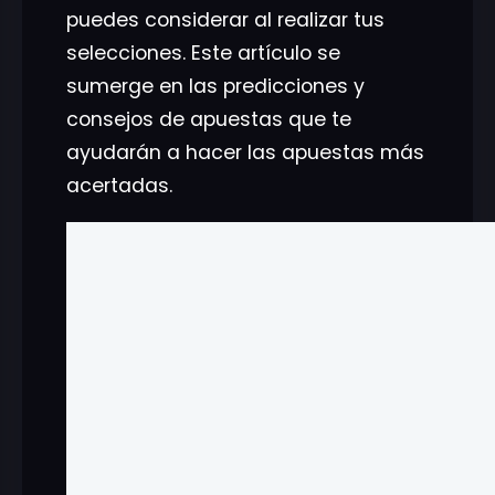
puedes considerar al realizar tus
selecciones. Este artículo se
sumerge en las predicciones y
consejos de apuestas que te
ayudarán a hacer las apuestas más
acertadas.