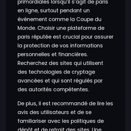
primordiales lorsqu’il s’agit de paris
en ligne, surtout pendant un
événement comme la Coupe du
Monde. Choisir une plateforme de
paris réputée est crucial pour assurer
la protection de vos informations
personnelles et financières.
Recherchez des sites qui utilisent
des technologies de cryptage
avancées et qui sont régulés par
des autorités compétentes.
De plus, il est recommandé de lire les
avis des utilisateurs et de se
familiariser avec les politiques de
dépôt et de retrait des sites. Une