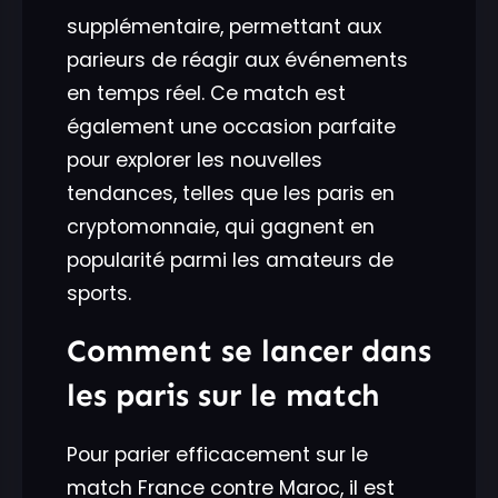
supplémentaire, permettant aux
parieurs de réagir aux événements
en temps réel. Ce match est
également une occasion parfaite
pour explorer les nouvelles
tendances, telles que les paris en
cryptomonnaie, qui gagnent en
popularité parmi les amateurs de
sports.
Comment se lancer dans
les paris sur le match
Pour parier efficacement sur le
match France contre Maroc, il est