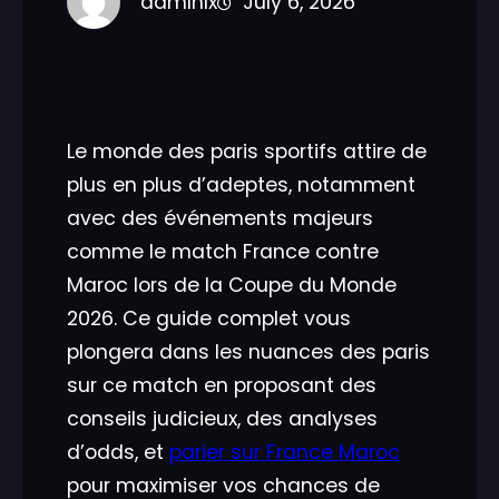
admlnlx
July 6, 2026
Le monde des paris sportifs attire de
plus en plus d’adeptes, notamment
avec des événements majeurs
comme le match France contre
Maroc lors de la Coupe du Monde
2026. Ce guide complet vous
plongera dans les nuances des paris
sur ce match en proposant des
conseils judicieux, des analyses
d’odds, et
parier sur France Maroc
pour maximiser vos chances de