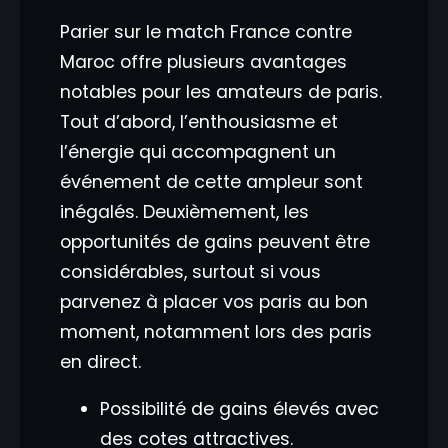
Parier sur le match France contre
Maroc offre plusieurs avantages
notables pour les amateurs de paris.
Tout d’abord, l’enthousiasme et
l’énergie qui accompagnent un
événement de cette ampleur sont
inégalés. Deuxièmement, les
opportunités de gains peuvent être
considérables, surtout si vous
parvenez à placer vos paris au bon
moment, notamment lors des paris
en direct.
Possibilité de gains élevés avec
des cotes attractives.