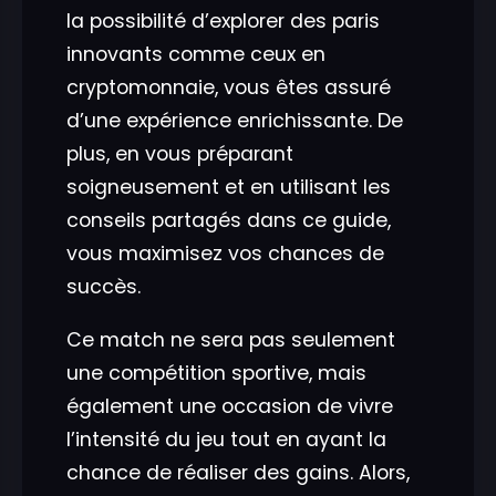
la possibilité d’explorer des paris
innovants comme ceux en
cryptomonnaie, vous êtes assuré
d’une expérience enrichissante. De
plus, en vous préparant
soigneusement et en utilisant les
conseils partagés dans ce guide,
vous maximisez vos chances de
succès.
Ce match ne sera pas seulement
une compétition sportive, mais
également une occasion de vivre
l’intensité du jeu tout en ayant la
chance de réaliser des gains. Alors,