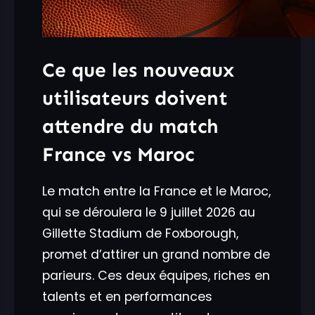
Ce que les nouveaux
utilisateurs doivent
attendre du match
France vs Maroc
Le match entre la France et le Maroc,
qui se déroulera le 9 juillet 2026 au
Gillette Stadium de Foxborough,
promet d’attirer un grand nombre de
parieurs. Ces deux équipes, riches en
talents et en performances