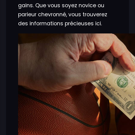
gains. Que vous soyez novice ou
parieur chevronné, vous trouverez
des informations précieuses ici.