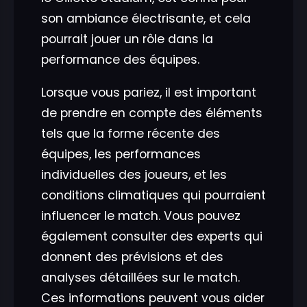
son ambiance électrisante, et cela
pourrait jouer un rôle dans la
performance des équipes.
Lorsque vous pariez, il est important
de prendre en compte des éléments
tels que la forme récente des
équipes, les performances
individuelles des joueurs, et les
conditions climatiques qui pourraient
influencer le match. Vous pouvez
également consulter des experts qui
donnent des prévisions et des
analyses détaillées sur le match.
Ces informations peuvent vous aider