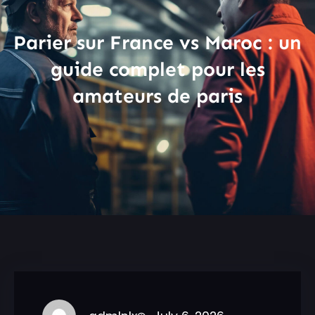
Parier sur France vs Maroc : un
guide complet pour les
amateurs de paris