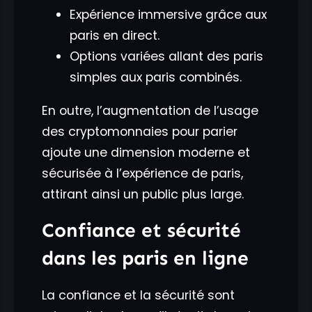
Expérience immersive grâce aux
paris en direct.
Options variées allant des paris
simples aux paris combinés.
En outre, l’augmentation de l’usage
des cryptomonnaies pour parier
ajoute une dimension moderne et
sécurisée à l’expérience de paris,
attirant ainsi un public plus large.
Confiance et sécurité
dans les paris en ligne
La confiance et la sécurité sont