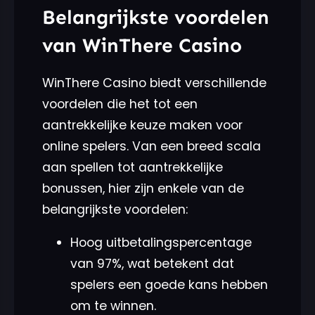
Belangrijkste voordelen
van WinThere Casino
WinThere Casino biedt verschillende
voordelen die het tot een
aantrekkelijke keuze maken voor
online spelers. Van een breed scala
aan spellen tot aantrekkelijke
bonussen, hier zijn enkele van de
belangrijkste voordelen:
Hoog uitbetalingspercentage
van 97%, wat betekent dat
spelers een goede kans hebben
om te winnen.