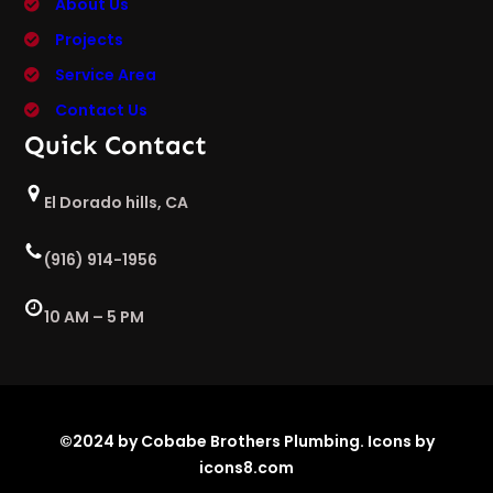
About Us
Projects
Service Area
Contact Us
Quick Contact
El Dorado hills, CA
(916) 914-1956
10 AM – 5 PM
©2024 by Cobabe Brothers Plumbing. Icons by
icons8.com