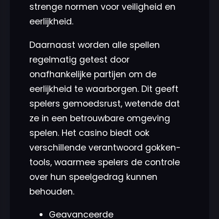
strenge normen voor veiligheid en
eerlijkheid.
Daarnaast worden alle spellen
regelmatig getest door
onafhankelijke partijen om de
eerlijkheid te waarborgen. Dit geeft
spelers gemoedsrust, wetende dat
ze in een betrouwbare omgeving
spelen. Het casino biedt ook
verschillende verantwoord gokken-
tools, waarmee spelers de controle
over hun speelgedrag kunnen
behouden.
Geavanceerde