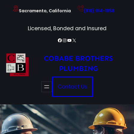
Skip
Sacramento, California
(916) 914-1956
to
content
Licensed, Bonded and Insured
Facebook
Instagram
YouTube
X
COBABE BROTHERS
PLUMBING
Contact Us