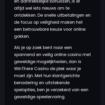
en aantrekkelijke bonussen, is er
altijd wel iets nieuws om te
ontdekken. De snelle uitbetalingen en
de focus op veiligheid maken het
een betrouwbare keuze voor online
gokken.
Als je op zoek bent naar een
spannend en veilig online casino met
geweldige mogelijkheden, dan is
WinThere Casino de plek waar je
moet zijn. Met hun klantgerichte
benadering en uitstekende
spelopties, ben je verzekerd van een
geweldige speelervaring.