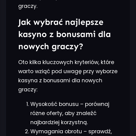
graczy.
Jak wybrać najlepsze
kasyno z bonusami dla
nowych graczy?
Oto kilka kluczowych kryteriów, które
warto wziąć pod uwagę przy wyborze
kasyna z bonusami dla nowych
graczy:
Wysokość bonusu – porównaj
różne oferty, aby znaleźć
najbardziej korzystną.
Wymagania obrotu – sprawdź,