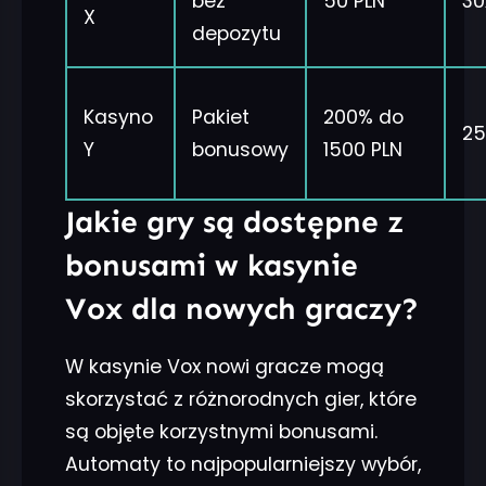
bez
50 PLN
30
X
depozytu
Kasyno
Pakiet
200% do
25
Y
bonusowy
1500 PLN
Jakie gry są dostępne z
bonusami w kasynie
Vox dla nowych graczy?
W kasynie Vox nowi gracze mogą
skorzystać z różnorodnych gier, które
są objęte korzystnymi bonusami.
Automaty to najpopularniejszy wybór,